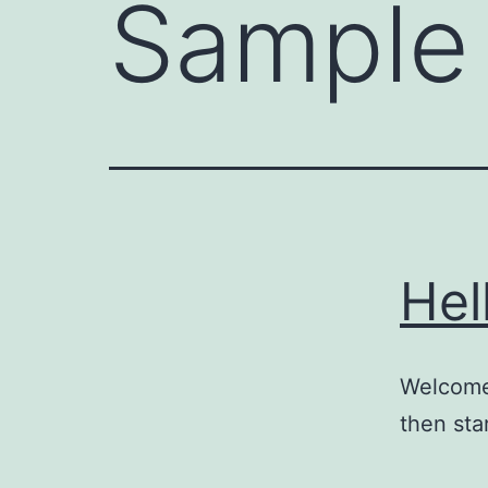
Sample
Hel
Welcome 
then star